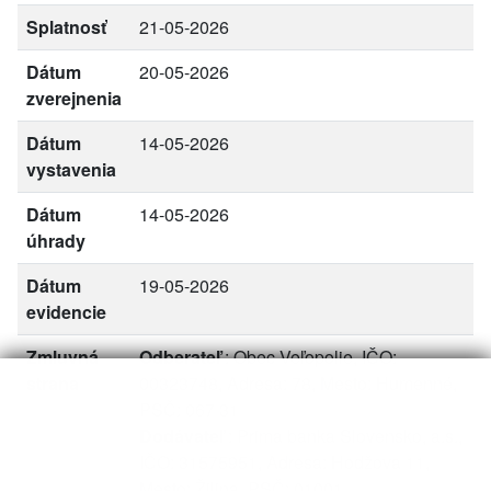
Splatnosť
21-05-2026
Dátum
20-05-2026
zverejnenia
Dátum
14-05-2026
vystavenia
Dátum
14-05-2026
úhrady
Dátum
19-05-2026
evidencie
Zmluvná
Odberateľ
: Obec Veľopolie, IČO:
strana
00323748, Adresa: 78, Mesto: Humenné,
PSČ: 067 31
Dodávateľ
: Prima banka Slovensko, a.s.,
IČO: 31575951, Adresa: Hodžova 11,
Mesto: Žilina, PSČ: 01001