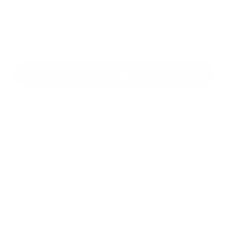
*
povinné položky
*
Oboznámil som sa so
spracúvaním osobných údajov
Odoslať správu
Rýchle odkazy
História
Školstvo
Kultúra
Fotogaléria
Kontakty
Kontaktné informácie