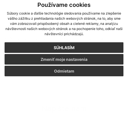
Používame cookies
Suma s
61.5
Súbory cookie a ďalšie technológie sledovania používame na zlepšenie
DPH*
vášho zážitku z prehliadania našich webových stránok, na to, aby sme
vám zobrazovali prispôsobený obsah a cielené reklamy, na analýzu
Mena
€
návštevnosti našich webových stránok a na pochopenie toho, odkiaľ naši
návštevníci prichádzajú.
*
Uvedená cena je konečná. Ak je dodávateľ platcom
DPH, cena je vrátane DPH.
SÚHLASÍM
Zmeniť moje nastavenia
zoznam faktúr
Odmietam
Generované portálom
Uradne.sk
Napíšte nám
*
Meno: