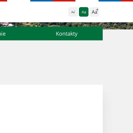
Aa
Aa
Aa
nie
Kontakty