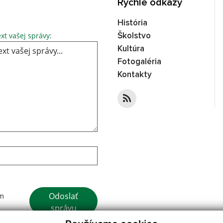
Rýchle odkazy
História
xt vašej správy:
Školstvo
Kultúra
Fotogaléria
Kontakty
Odoslať
ím
správu