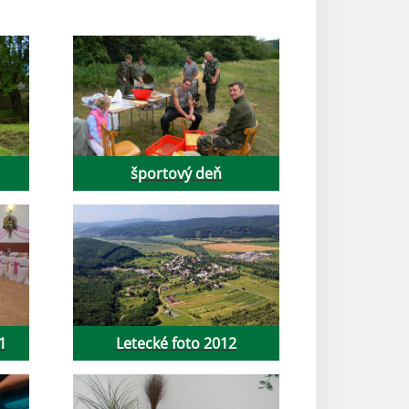
športový deň
1
Letecké foto 2012