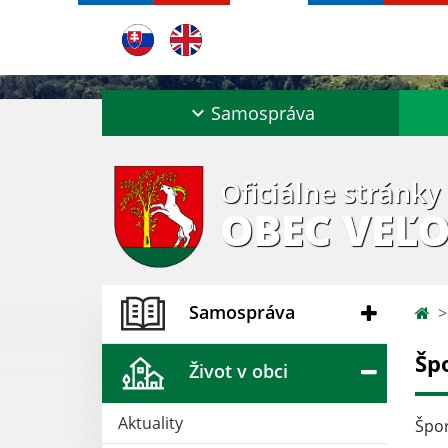
Samospráva
Oficiálne stránky
OBEC VEĽO
Samospráva
Šp
Život v obci
Aktuality
Špo