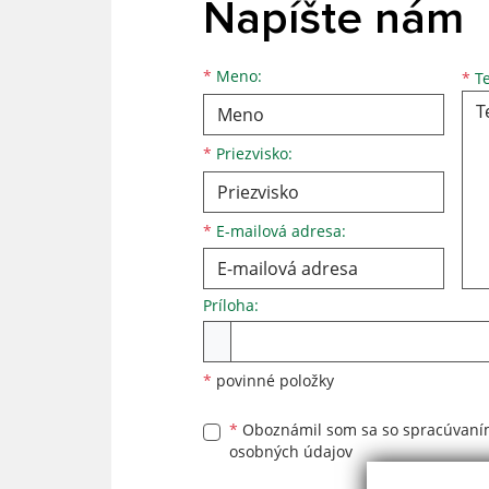
Napíšte nám
*
Meno:
*
Te
*
Priezvisko:
*
E-mailová adresa:
Príloha:
*
povinné položky
*
Oboznámil som sa so
spracúvan
osobných údajov