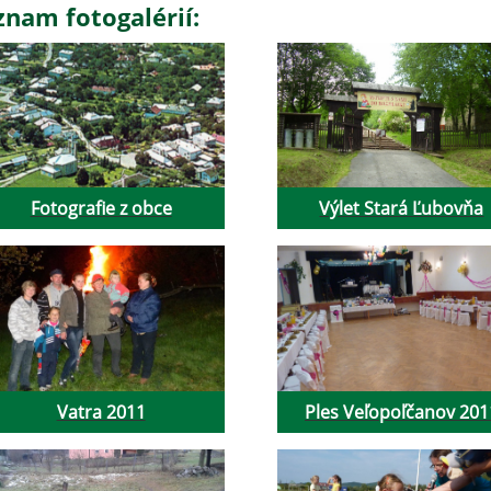
znam fotogalérií:
Fotografie z obce
Výlet Stará Ľubovňa
Vatra 2011
Ples Veľopoľčanov 201