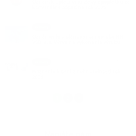
Oznam k uplatneniu zľavy z poplatku za
komunálny odpad na rok 2026
13. JAN 2026
Aktuality
Oznámenie o plánovanom výrube NN,
VSD, a.s. Výzva na vykonanie výrubu
09. JAN 2026
Aktuality
Priznanie k dani z nehnuteľnosti rok
2026
1
2
>
Napíšte nám