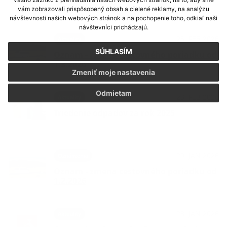
vám zobrazovali prispôsobený obsah a cielené reklamy, na analýzu
návštevnosti našich webových stránok a na pochopenie toho, odkiaľ naši
návštevníci prichádzajú.
25. FEB 2026
Aktuality
SÚHLASÍM
Oznam - zmena cestovného poriadku od
1.3.2026
Zmeniť moje nastavenia
Odmietam
23. FEB 2026
Aktuality
Triedenie odpadov za rok 2025
29. JAN 2026
Oznámenia
Oznam - zmena cestovného poriadku od
1.2.2026
23. JAN 2026
Aktuality