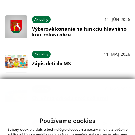
11. JÚN 2026
Aktuality
Výberové konanie na funkciu hlavného
kontrolóra obce
11. MÁJ 2026
Aktuality
Zápis detí do MŠ
16. MAR 2026
Aktuality
Chráňme prírodu pred požiarmi
Používame cookies
06. MAR 2026
Aktuality
Súbory cookie a ďalšie technológie sledovania používame na zlepšenie
Oznam- prenájom obecného majetku
vášho zážitku z prehliadania našich webových stránok, na to, aby sme