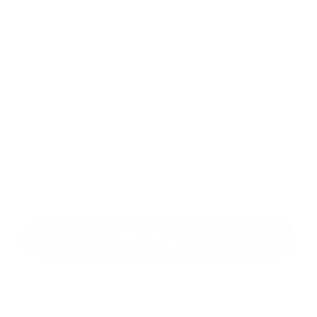
Príloha:
*
povinné položky
*
Oboznámil som sa so
spracúvaním osobných údajov
Odoslať správu
Rýchle odkazy
História