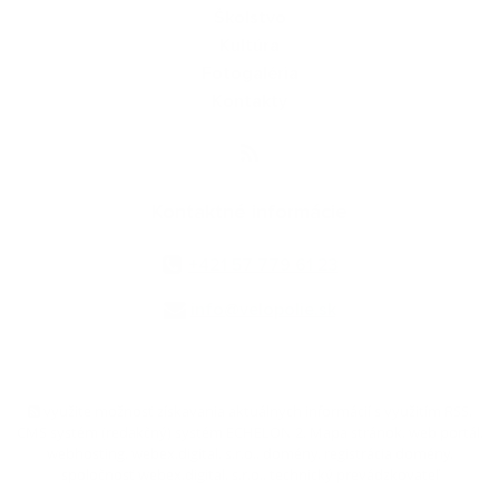
Školstvo
Kultúra
Fotogaléria
Kontakty
Kontaktné informácie
+421 57 779 61 23
info@velopolie.sk
využite možnosť získavania aktuálnych informácií s využitím RSS
,
CMS systém (redakčný) systém ECHELON 2,
Mapa stránok
,
web portál
,
webhosting
,
webex.digital, s.r.o.
,
domény
,
registrácia domény
,
spoločnosť webex.digital, s.r.o.
,
technický prevádzkovateľ