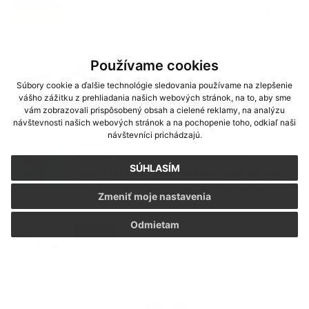
Oznam - zmena cestovného poriadku od
1.2.2026
Používame cookies
23. JAN 2026
Aktuality
Súbory cookie a ďalšie technológie sledovania používame na zlepšenie
Oznam k uplatneniu zľavy z poplatku za
vášho zážitku z prehliadania našich webových stránok, na to, aby sme
komunálny odpad na rok 2026
vám zobrazovali prispôsobený obsah a cielené reklamy, na analýzu
návštevnosti našich webových stránok a na pochopenie toho, odkiaľ naši
návštevníci prichádzajú.
13. JAN 2026
Aktuality
SÚHLASÍM
Oznámenie o plánovanom výrube NN,
VSD, a.s. Výzva na vykonanie výrubu
Zmeniť moje nastavenia
Odmietam
09. JAN 2026
Aktuality
Priznanie k dani z nehnuteľnosti rok
2026