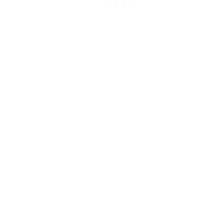
1
2
>
Napíšte nám
*
Meno:
*
Priezvisko:
*
E-mailová adresa:
*
Text vašej správy: