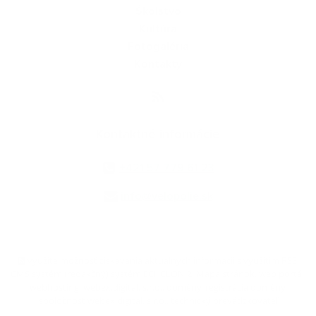
Školstvo
Kultúra
Fotogaléria
Kontakty
Kontaktné informácie
+421 57 779 61 23
info@velopolie.sk
využite možnosť získavania aktuálnych informácií s využitím RSS
,
CMS systém (redakčný) systém ECHELON 2,
Mapa stránok
,
web portál
,
webhosting
,
webex.digital, s.r.o.
,
domény
,
registrácia domény
,
spoločnosť webex.digital, s.r.o.
,
technický prevádzkovateľ