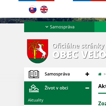
Samospráva
Oficiálne stránky
OBEC VEĽO
Samospráva
Ak
Život v obci
Aktuality
Zo