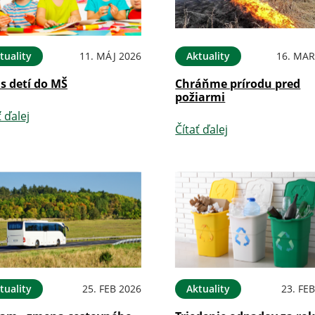
tuality
11. MÁJ 2026
Aktuality
16. MAR
s detí do MŠ
Chráňme prírodu pred
požiarmi
ť ďalej
Čítať ďalej
tuality
25. FEB 2026
Aktuality
23. FE