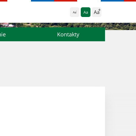
Aa
Aa
Aa
nie
Kontakty