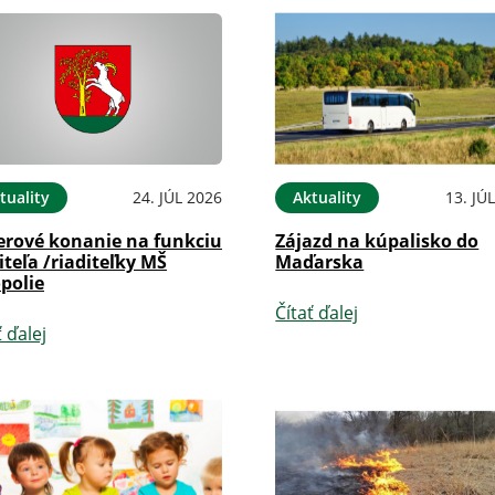
tuality
24. JÚL 2026
Aktuality
13. JÚ
erové konanie na funkciu
Zájazd na kúpalisko do
iteľa /riaditeľky MŠ
Maďarska
polie
Čítať ďalej
ť ďalej