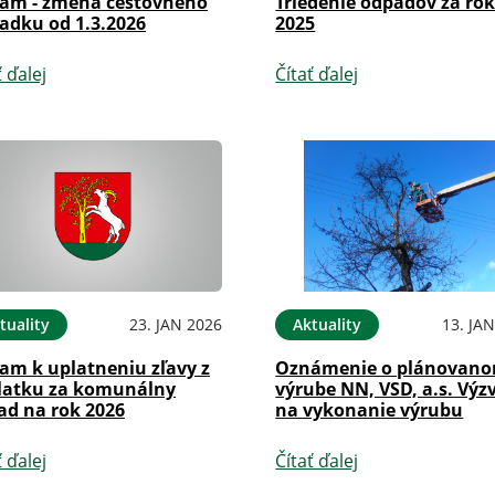
am - zmena cestovného
Triedenie odpadov za ro
adku od 1.3.2026
2025
ť ďalej
Čítať ďalej
tuality
23. JAN 2026
Aktuality
13. JA
am k uplatneniu zľavy z
Oznámenie o plánovan
latku za komunálny
výrube NN, VSD, a.s. Výz
ad na rok 2026
na vykonanie výrubu
ť ďalej
Čítať ďalej