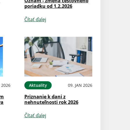
k
Oznam - zmena cestovného
poriadku od 1.2.2026
Čítať ďalej
N 2026
Aktuality
09. JAN 2026
om
Priznanie k dani z
va
nehnuteľnosti rok 2026
Čítať ďalej