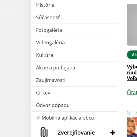
História
Súčasnosť
Fotogaléria
Videogaléria
Ak
Kultúra
Výb
Akcie a podujatia
riad
Veľo
Zaujímavosti
Číta
Cirkev
Odvoz odpadu
☆ Mobilná aplikácia obce
Zverejňovanie