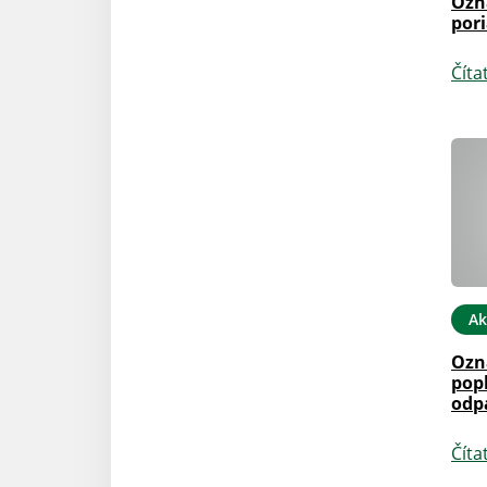
Ozn
pori
Číta
Ak
Ozn
pop
odp
Číta