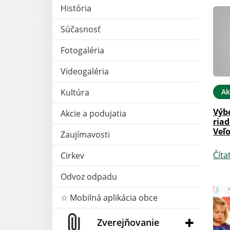
História
Súčasnosť
Fotogaléria
Videogaléria
Ak
Kultúra
Výb
Akcie a podujatia
riad
Veľo
Zaujímavosti
Číta
Cirkev
Odvoz odpadu
☆ Mobilná aplikácia obce
Zverejňovanie