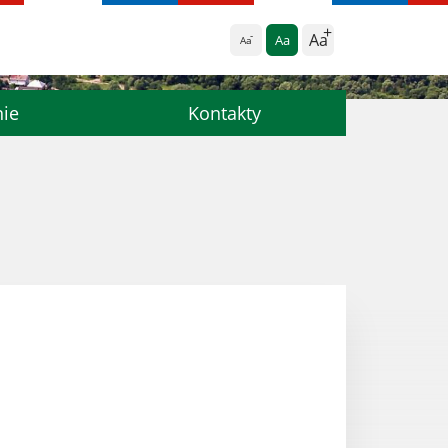
Aa
Aa
Aa
nie
Kontakty