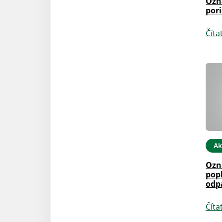
Ozn
pori
Číta
Ak
Ozn
pop
odp
Číta