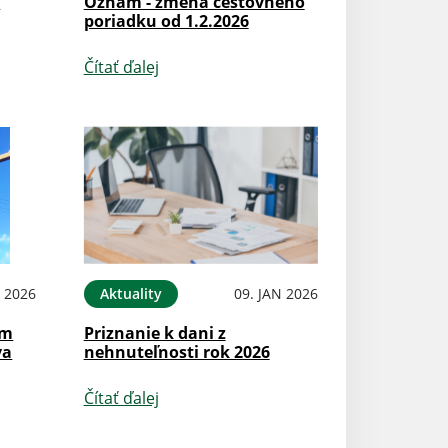
k
Oznam - zmena cestovného
poriadku od 1.2.2026
Čítať ďalej
N 2026
Aktuality
09. JAN 2026
om
Priznanie k dani z
va
nehnuteľnosti rok 2026
Čítať ďalej