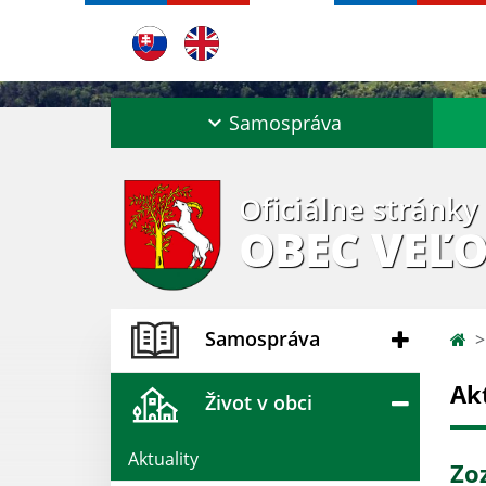
Samospráva
Oficiálne stránky
OBEC VEĽO
Samospráva
Ak
Život v obci
Aktuality
Zo