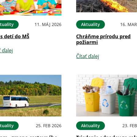
tuality
11. MÁJ 2026
Aktuality
16. MAR
s detí do MŠ
Chráňme prírodu pred
požiarmi
ť ďalej
Čítať ďalej
tuality
25. FEB 2026
Aktuality
23. FE