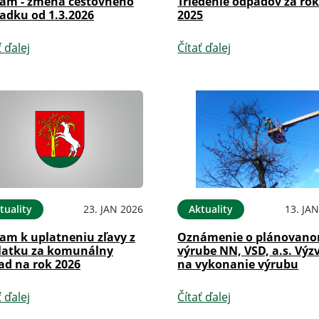
am - zmena cestovného
Triedenie odpadov za ro
adku od 1.3.2026
2025
ť ďalej
Čítať ďalej
tuality
23. JAN 2026
Aktuality
13. JA
am k uplatneniu zľavy z
Oznámenie o plánovan
latku za komunálny
výrube NN, VSD, a.s. Výz
ad na rok 2026
na vykonanie výrubu
ť ďalej
Čítať ďalej