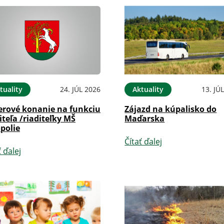
tuality
24. JÚL 2026
Aktuality
13. JÚ
erové konanie na funkciu
Zájazd na kúpalisko do
iteľa /riaditeľky MŠ
Maďarska
polie
Čítať ďalej
ť ďalej