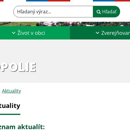
Hľadaný výraz...
Hľadať
Život v obci
Zverejňova
POLIE
Aktuality
tuality
znam aktualít: