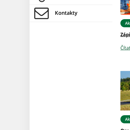
Kontakty
Ak
Zápi
Číta
Ak